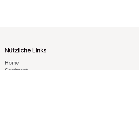
Nützliche Links
Home
Sortiment
Salon Behandlungen
Impressum
Datenschutz
AGB
Kontakt
Über uns