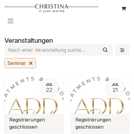
Zum Inhalt springen
Veranstaltungen
Seminar
JUL
JUL
22
21
Registrierungen
Registrierungen
geschlossen
geschlossen