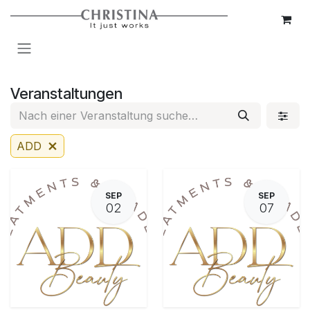
Zum Inhalt springen
Veranstaltungen
ADD
SEP
SEP
02
07