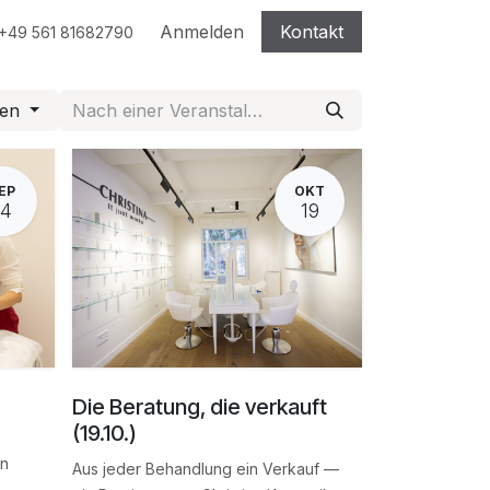
gen
Seminare
Über Christina
Anmelden
Shop
Kontakt
Kontakt
+49 561 81682790
gen
EP
OKT
14
19
Die Beratung, die verkauft
(19.10.)
en
Aus jeder Behandlung ein Verkauf —