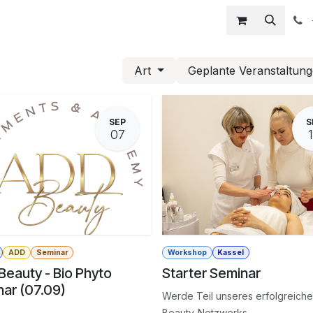
Home
Partner werden
Sortiment
Salon Behandlun
Art
Geplante Veranstaltun
SEP
S
07
ADD
Seminar
Workshop
Kassel
eauty - Bio Phyto
Starter Seminar
ar (07.09)
Werde Teil unseres erfolgreich
Beauty-Netzwerks