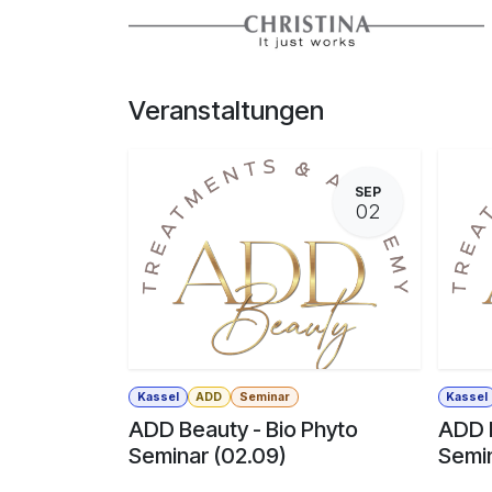
Zum Inhalt springen
Veranstaltungen
SEP
02
Kassel
ADD
Seminar
Kassel
ADD Beauty - Bio Phyto
ADD B
Seminar (02.09)
Semin